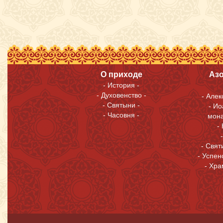
О приходе
Азо
История
-
Духовенство
-
Алек
Святыни
-
Ио
Часовня
-
мона
Свят
Успен
Хра