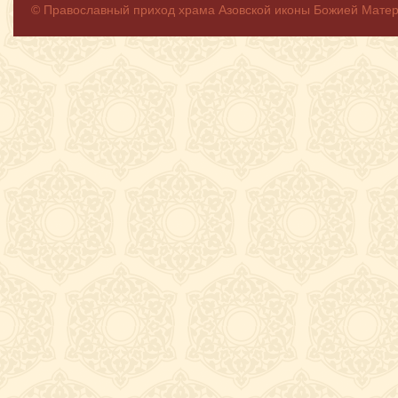
© Православный приход храма Азовской иконы Божией Мате