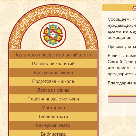
Сообщаем, ч
нуждающихс
храме не ос
помещения.
Просим учиты
Культурно-просветительский центр
Если вы наме
Святой Троиц
Расписание занятий
что приём в
Воскресная школа
предваритель
Подготовка к школе
Благодарим з
Лепка из глины
Пластилиновые истории
Мастерица
Теневой театр
Камерный театр
Библиотека