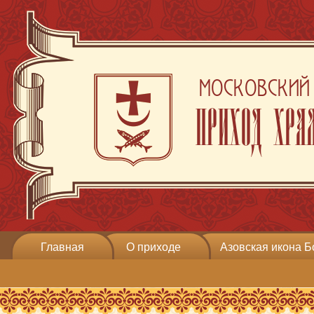
Московский 
Приход хра
Главная
О приходе
Азовская икона 